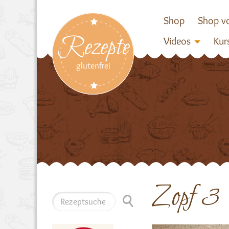
Shop
Shop vo
Rezepte
Videos
Kur
glutenfrei
Zopf 3