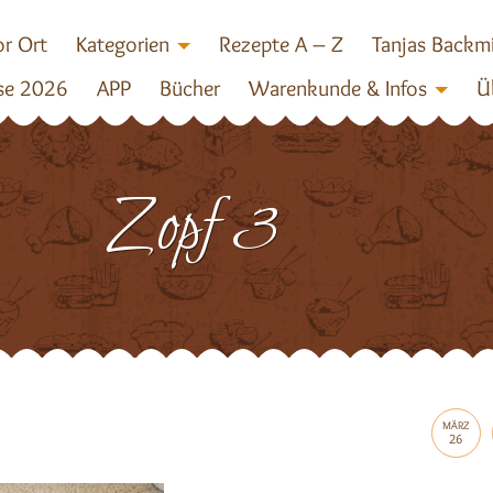
r Ort
Kategorien
Rezepte A – Z
Tanjas Backm
se 2026
APP
Bücher
Warenkunde & Infos
Ü
Zopf 3
MÄRZ
26