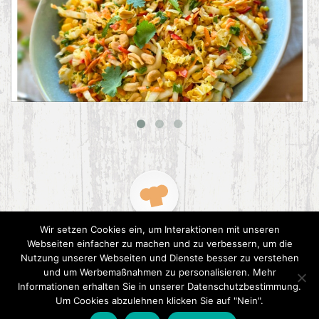
Asiatischer Chinakohl-Salat
Wir setzen Cookies ein, um Interaktionen mit unseren
Webseiten einfacher zu machen und zu verbessern, um die
Nutzung unserer Webseiten und Dienste besser zu verstehen
und um Werbemaßnahmen zu personalisieren. Mehr
Informationen erhalten Sie in unserer Datenschutzbestimmung.
2015 CookPress. All right reserved.
Datenschutz
Um Cookies abzulehnen klicken Sie auf "Nein".