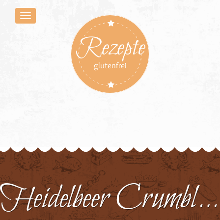
Rezepte
glutenfrei
Heidelbeer Crumble 1