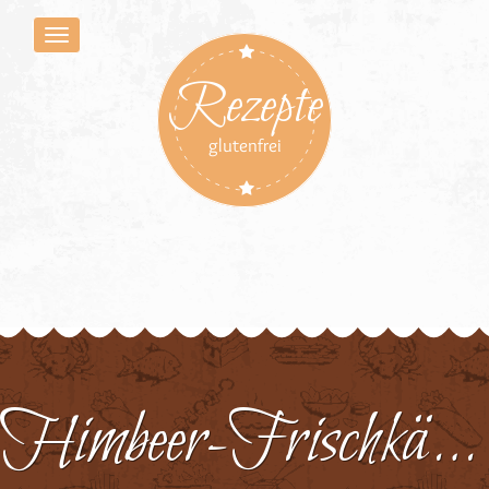
Rezepte
glutenfrei
Himbeer-Frischkäse Torte