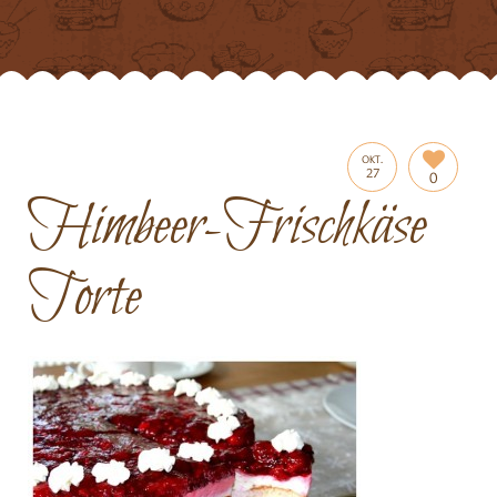
OKT.
27
0
Himbeer-Frischkäse
Torte