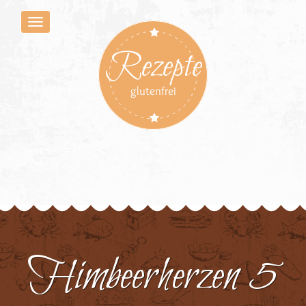
Rezepte
glutenfrei
Himbeerherzen 5