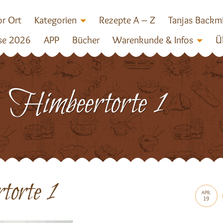
r Ort
Kategorien
Rezepte A – Z
Tanjas Backm
se 2026
APP
Bücher
Warenkunde & Infos
Ü
Himbeertorte 1
orte 1
APR.
19