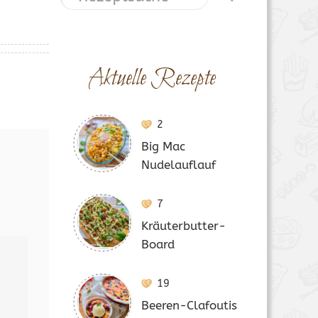
Aktuelle Rezepte
2
Big Mac
Nudelauflauf
7
Kräuterbutter-
Board
19
Beeren-Clafoutis