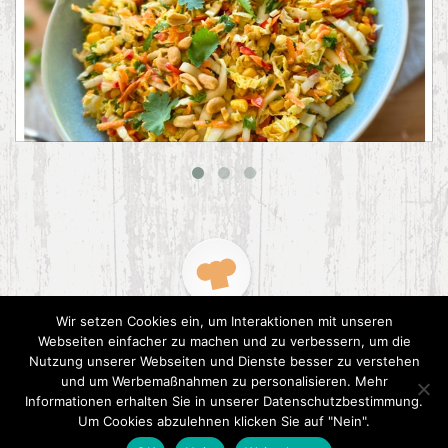
Asiatischer Chinakohl-Salat
Wir setzen Cookies ein, um Interaktionen mit unseren
Webseiten einfacher zu machen und zu verbessern, um die
Nutzung unserer Webseiten und Dienste besser zu verstehen
und um Werbemaßnahmen zu personalisieren. Mehr
Informationen erhalten Sie in unserer Datenschutzbestimmung.
2015 CookPress. All right reserved.
Datenschutz
Um Cookies abzulehnen klicken Sie auf "Nein".