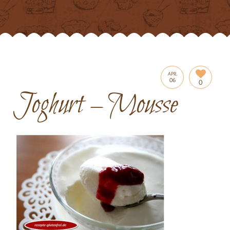
APR.
06
0
Joghurt – Mousse