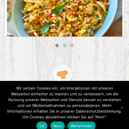
Asiatischer Chinakohl-Salat
Wir setzen Cookies ein, um Interaktionen mit unseren
Webseiten einfacher zu machen und zu verbessern, um die
Nutzung unserer Webseiten und Dienste besser zu verstehen
und um Werbemaßnahmen zu personalisieren. Mehr
Informationen erhalten Sie in unserer Datenschutzbestimmung.
2015 CookPress. All right reserved.
Datenschutz
Um Cookies abzulehnen klicken Sie auf "Nein".
OK
Nein
Weiterlesen