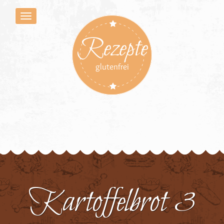
Rezepte
glutenfrei
Kartoffelbrot 3