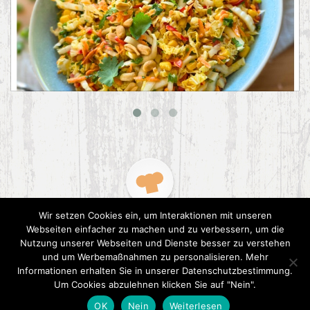
Asiatischer Chinakohl-Salat
Wir setzen Cookies ein, um Interaktionen mit unseren
Webseiten einfacher zu machen und zu verbessern, um die
Nutzung unserer Webseiten und Dienste besser zu verstehen
und um Werbemaßnahmen zu personalisieren. Mehr
Informationen erhalten Sie in unserer Datenschutzbestimmung.
2015 CookPress. All right reserved.
Datenschutz
Um Cookies abzulehnen klicken Sie auf "Nein".
OK
Nein
Weiterlesen