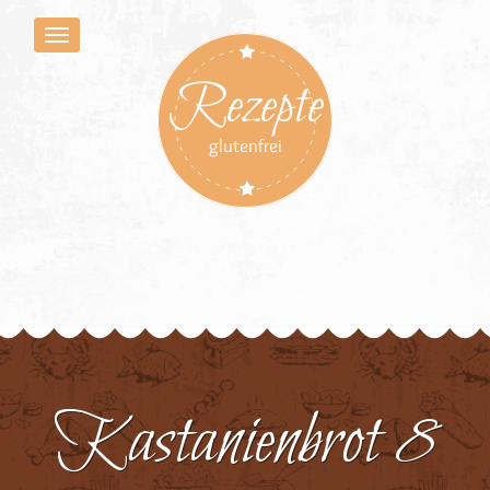
Rezepte
glutenfrei
Kastanienbrot 8