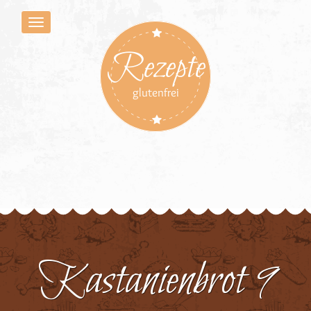
Rezepte
glutenfrei
Kastanienbrot 9