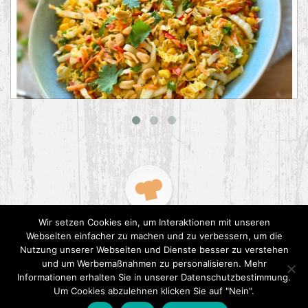
Asiatischer Chinakohl-Salat
Wir setzen Cookies ein, um Interaktionen mit unseren
Webseiten einfacher zu machen und zu verbessern, um die
Nutzung unserer Webseiten und Dienste besser zu verstehen
und um Werbemaßnahmen zu personalisieren. Mehr
Informationen erhalten Sie in unserer Datenschutzbestimmung.
2015 CookPress. All right reserved.
Datenschutz
Um Cookies abzulehnen klicken Sie auf "Nein".