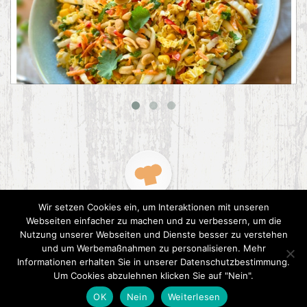
Asiatischer Chinakohl-Salat
Wir setzen Cookies ein, um Interaktionen mit unseren
Webseiten einfacher zu machen und zu verbessern, um die
Nutzung unserer Webseiten und Dienste besser zu verstehen
und um Werbemaßnahmen zu personalisieren. Mehr
Informationen erhalten Sie in unserer Datenschutzbestimmung.
2015 CookPress. All right reserved.
Datenschutz
Um Cookies abzulehnen klicken Sie auf "Nein".
OK
Nein
Weiterlesen