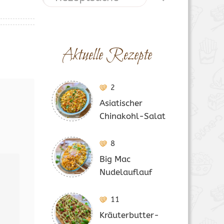
Aktuelle Rezepte
2
Asiatischer
Chinakohl-Salat
8
Big Mac
Nudelauflauf
11
Kräuterbutter-