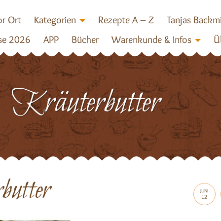
r Ort
Kategorien
Rezepte A – Z
Tanjas Backm
se 2026
APP
Bücher
Warenkunde & Infos
Ü
Kräuterbutter
butter
JUNI
12