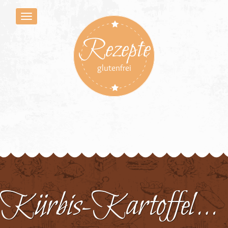
Rezepte
glutenfrei
Kürbis-Kartoffel-Tortilla 1