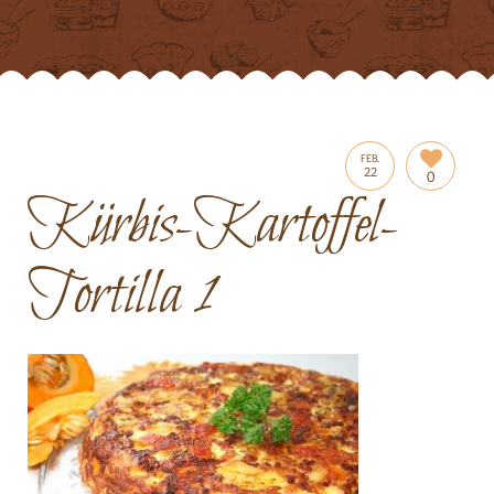
FEB.
22
0
Kürbis-Kartoffel-
Tortilla 1