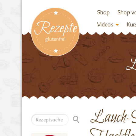
Shop
Shop vo
Rezepte
Videos
Kur
glutenfrei
Lauch-S