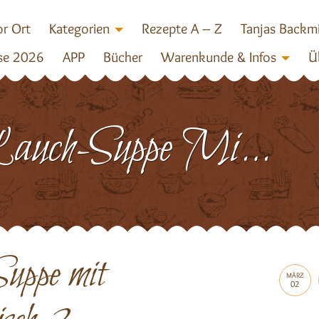
r Ort
Kategorien
Rezepte A – Z
Tanjas Backm
se 2026
APP
Bücher
Warenkunde & Infos
Ü
Lauch-Suppe Mit Hackfleisch 2
uppe mit
MÄRZ
02