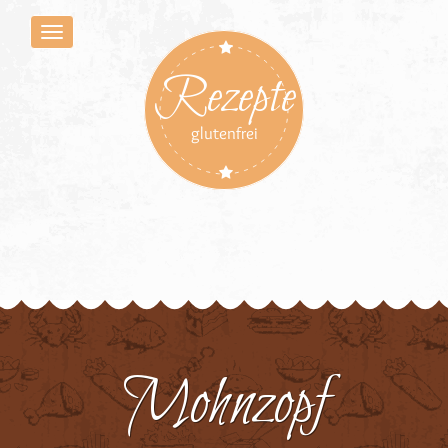
Rezepte
glutenfrei
Mohnzopf