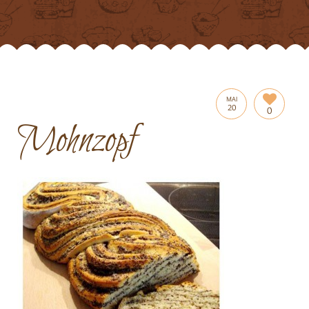
MAI
20
0
Mohnzopf