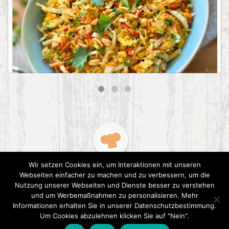
Asiatischer Chinakohl-Salat
Wir setzen Cookies ein, um Interaktionen mit unseren
Webseiten einfacher zu machen und zu verbessern, um die
Nutzung unserer Webseiten und Dienste besser zu verstehen
und um Werbemaßnahmen zu personalisieren. Mehr
Informationen erhalten Sie in unserer Datenschutzbestimmung.
2015 CookPress. All right reserved.
Datenschutz
Um Cookies abzulehnen klicken Sie auf "Nein".