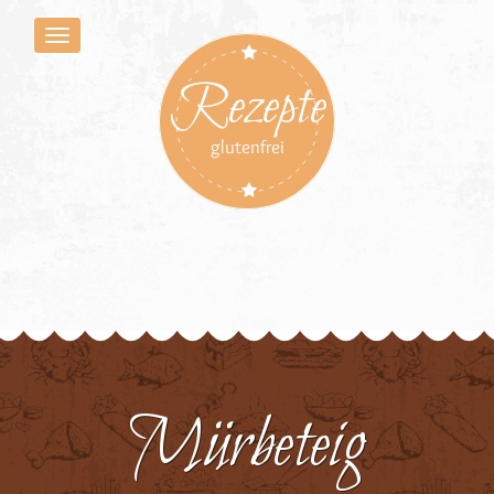
Rezepte
glutenfrei
Mürbeteig