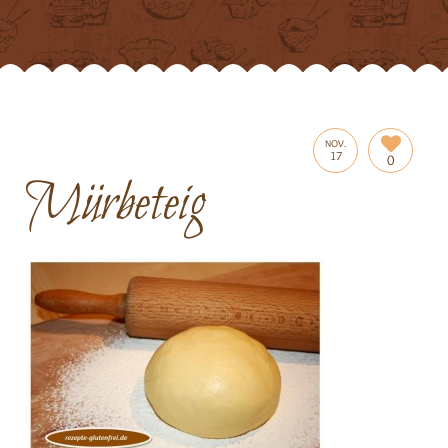
NOV.
17
0
Mürbeteig