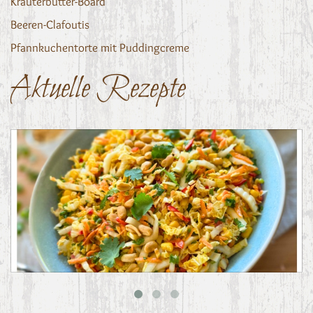
Kräuterbutter-Board
Beeren-Clafoutis
Pfannkuchentorte mit Puddingcreme
Aktuelle Rezepte
Asiatischer Chinakohl-Salat