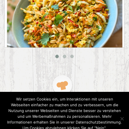
Asiatischer Chinakohl-Salat
Wir setzen Cookies ein, um Interaktionen mit unseren
Webseiten einfacher zu machen und zu verbessern, um die
Nutzung unserer Webseiten und Dienste besser zu verstehen
und um Werbemaßnahmen zu personalisieren. Mehr
Informationen erhalten Sie in unserer Datenschutzbestimmung.
2015 CookPress. All right reserved.
Datenschutz
Um Cookies abzulehnen klicken Sie auf "Nein".