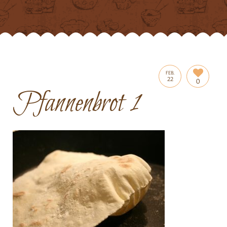
FEB.
22
0
Pfannenbrot 1