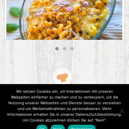
Big Mac Nudelauflauf
Wir setzen Cookies ein, um Interaktionen mit unseren
Webseiten einfacher zu machen und zu verbessern, um die
Nutzung unserer Webseiten und Dienste besser zu verstehen
und um Werbemaßnahmen zu personalisieren. Mehr
Informationen erhalten Sie in unserer Datenschutzbestimmung.
2015 CookPress. All right reserved.
Datenschutz
Um Cookies abzulehnen klicken Sie auf "Nein".
OK
Nein
Weiterlesen