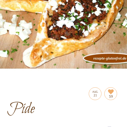
AUG.
21
59
Pide