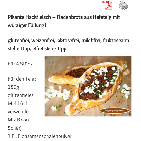
Pikante Hackfleisch – Fladenbrote aus Hefeteig mit
würziger Füllung!
glutenfrei, weizenfrei, laktosefrei, milchfrei, fruktosearm
siehe Tipp, eifrei siehe Ti
pp
Für 4 Stück
Für den Teig:
180g
glutenfreies
Mehl (ich
verwende
Mix B von
Schär)
1 EL Flohsamenschalenpulver