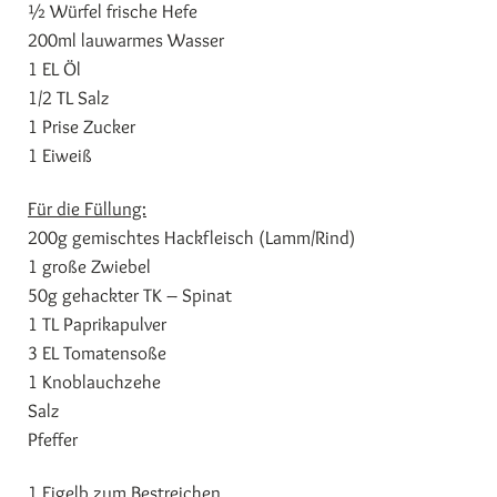
½ Würfel frische Hefe
200ml lauwarmes Wasser
1 EL Öl
1/2 TL Salz
1 Prise Zucker
1 Eiweiß
Für die Füllung:
200g gemischtes Hackfleisch (Lamm/Rind)
1 große Zwiebel
50g gehackter TK – Spinat
1 TL Paprikapulver
3 EL Tomatensoße
1 Knoblauchzehe
Salz
Pfeffer
1 Eigelb zum Bestreichen