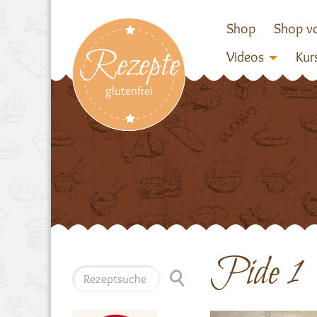
Shop
Shop vo
Rezepte
Videos
Kur
glutenfrei
Pide 1