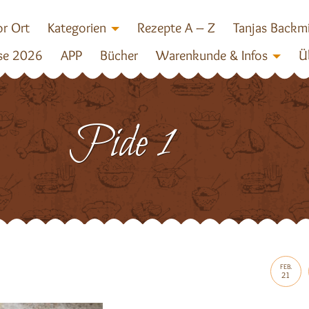
r Ort
Kategorien
Rezepte A – Z
Tanjas Backm
se 2026
APP
Bücher
Warenkunde & Infos
Ü
Pide 1
FEB.
21