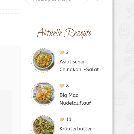
Aktuelle Rezepte
2
Asiatischer
Chinakohl-Salat
8
Big Mac
Nudelauflauf
11
Kräuterbutter-