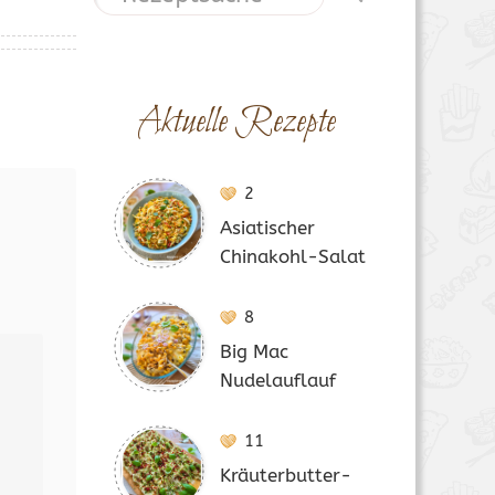
Aktuelle Rezepte
2
Asiatischer
Chinakohl-Salat
8
Big Mac
Nudelauflauf
11
Kräuterbutter-