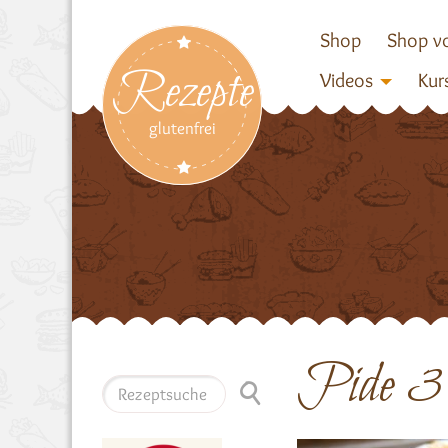
Shop
Shop vo
Rezepte
Videos
Kur
glutenfrei
Pide 3