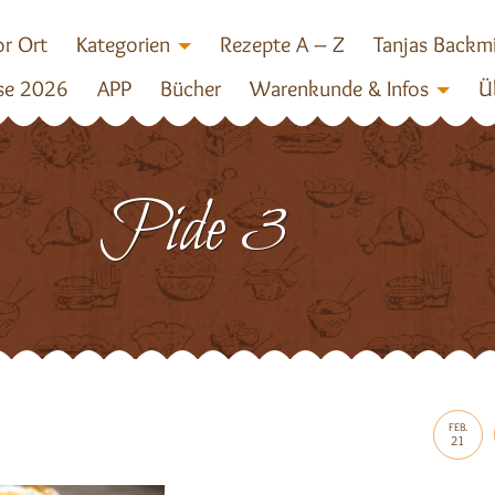
r Ort
Kategorien
Rezepte A – Z
Tanjas Backm
se 2026
APP
Bücher
Warenkunde & Infos
Ü
Pide 3
FEB.
21