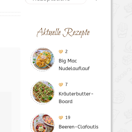
Aktuelle Rezepte
2
Big Mac
Nudelauflauf
7
Kräuterbutter-
Board
19
Beeren-Clafoutis