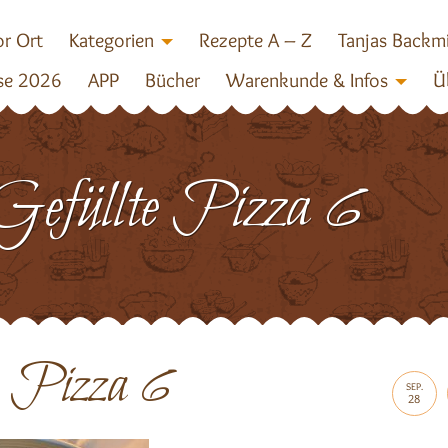
r Ort
Kategorien
Rezepte A – Z
Tanjas Backm
se 2026
APP
Bücher
Warenkunde & Infos
Ü
Gefüllte Pizza 6
e Pizza 6
SEP.
28