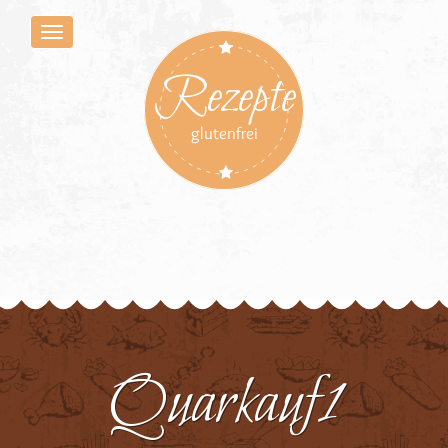
Rezepte
glutenfrei
Quarkauf1