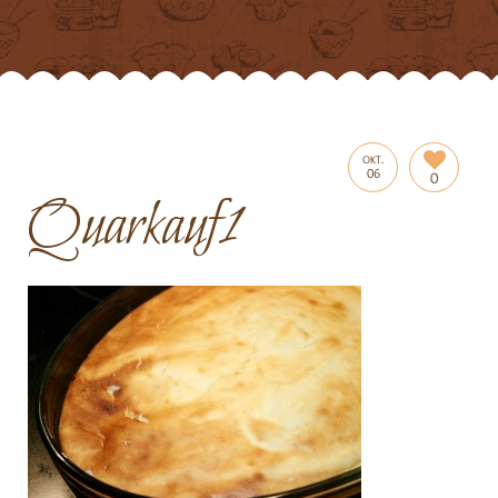
OKT.
06
0
Quarkauf1