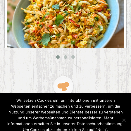
Asiatischer Chinakohl-Salat
Wir setzen Cookies ein, um Interaktionen mit unseren
Webseiten einfacher zu machen und zu verbessern, um die
Nutzung unserer Webseiten und Dienste besser zu verstehen
und um Werbemaßnahmen zu personalisieren. Mehr
Informationen erhalten Sie in unserer Datenschutzbestimmung.
2015 CookPress. All right reserved.
Datenschutz
Um Cookies abzulehnen klicken Sie auf "Nein".