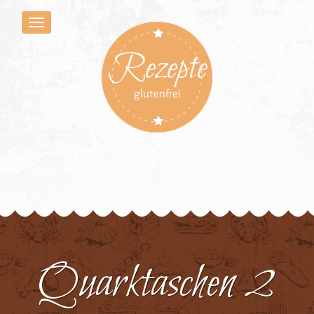
Rezepte
glutenfrei
Quarktaschen 2