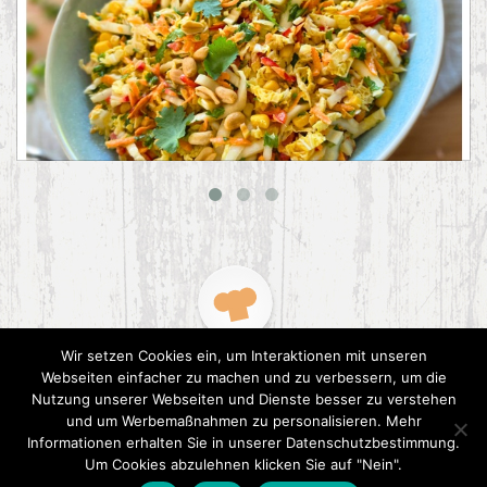
Asiatischer Chinakohl-Salat
Wir setzen Cookies ein, um Interaktionen mit unseren
Webseiten einfacher zu machen und zu verbessern, um die
Nutzung unserer Webseiten und Dienste besser zu verstehen
und um Werbemaßnahmen zu personalisieren. Mehr
Informationen erhalten Sie in unserer Datenschutzbestimmung.
2015 CookPress. All right reserved.
Datenschutz
Um Cookies abzulehnen klicken Sie auf "Nein".