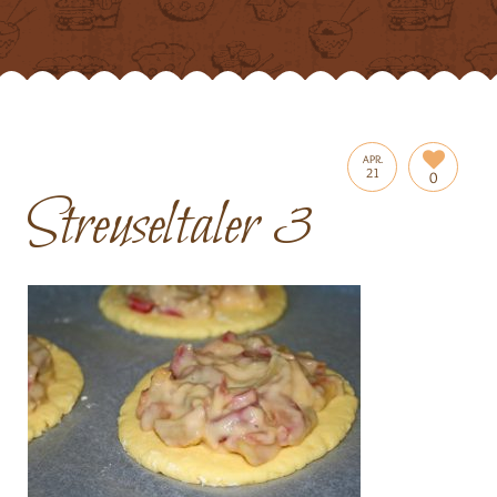
APR.
21
0
Streuseltaler 3