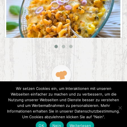
Big Mac Nudelauflauf
Wir setzen Cookies ein, um Interaktionen mit unseren
Webseiten einfacher zu machen und zu verbessern, um die
Nutzung unserer Webseiten und Dienste besser zu verstehen
und um Werbemaßnahmen zu personalisieren. Mehr
Informationen erhalten Sie in unserer Datenschutzbestimmung.
2015 CookPress. All right reserved.
Datenschutz
Um Cookies abzulehnen klicken Sie auf "Nein".
OK
Nein
Weiterlesen