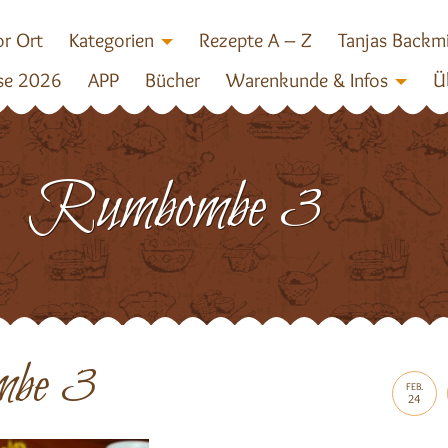
r Ort
Kategorien
Rezepte A – Z
Tanjas Backm
se 2026
APP
Bücher
Warenkunde & Infos
Ü
Rumbombe 3
be 3
FEB.
24