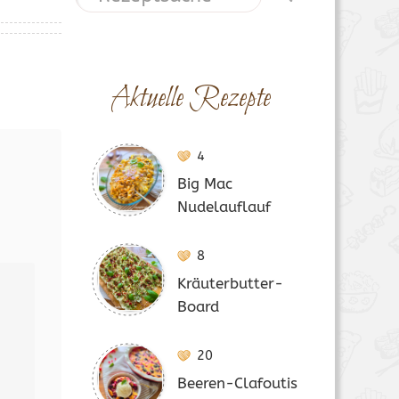
Aktuelle Rezepte
4
Big Mac
Nudelauflauf
8
Kräuterbutter-
Board
20
Beeren-Clafoutis