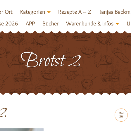
r Ort
Kategorien
Rezepte A – Z
Tanjas Backm
se 2026
APP
Bücher
Warenkunde & Infos
Ü
Brotst 2
 2
MAI
29