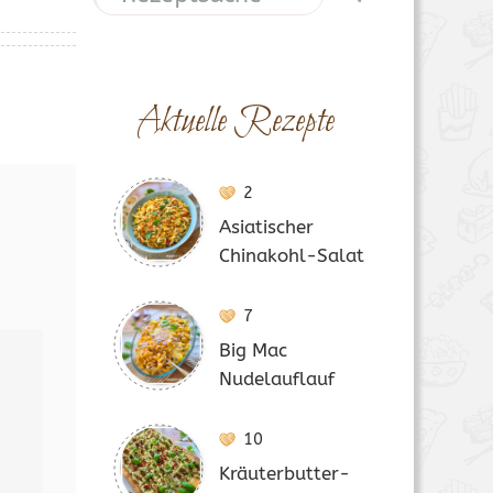
Aktuelle Rezepte
2
Asiatischer
Chinakohl-Salat
7
Big Mac
Nudelauflauf
10
Kräuterbutter-