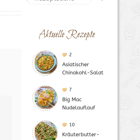
Aktuelle Rezepte
2
Asiatischer
Chinakohl-Salat
7
Big Mac
Nudelauflauf
10
Kräuterbutter-