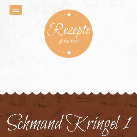
Rezepte
glutenfrei
Schmand Kringel 1