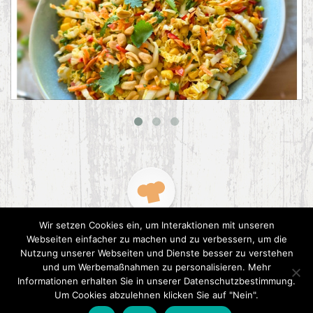
Asiatischer Chinakohl-Salat
Wir setzen Cookies ein, um Interaktionen mit unseren
Webseiten einfacher zu machen und zu verbessern, um die
Nutzung unserer Webseiten und Dienste besser zu verstehen
und um Werbemaßnahmen zu personalisieren. Mehr
Informationen erhalten Sie in unserer Datenschutzbestimmung.
2015 CookPress. All right reserved.
Datenschutz
Um Cookies abzulehnen klicken Sie auf "Nein".