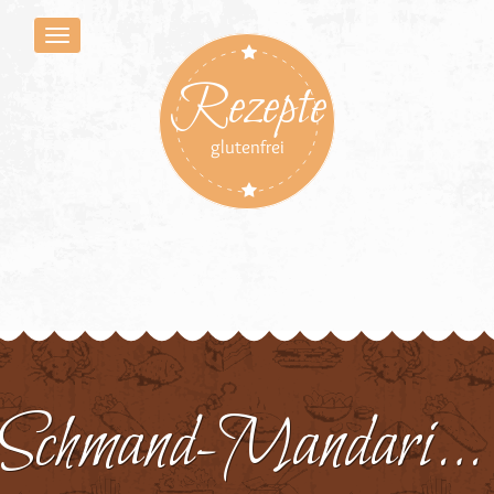
Rezepte
glutenfrei
Schmand-Mandarinenkuchen 1