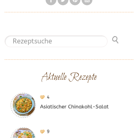
Aktuelle Rezepte
4
Asiatischer Chinakohl-Salat
9