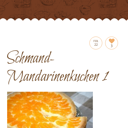
FEB.
22
3
Schmand-
Mandarinenkuchen 1