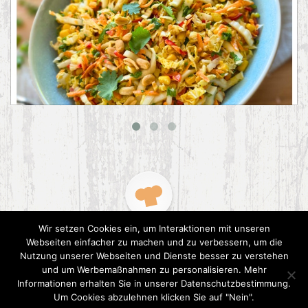
Asiatischer Chinakohl-Salat
Wir setzen Cookies ein, um Interaktionen mit unseren
Webseiten einfacher zu machen und zu verbessern, um die
Nutzung unserer Webseiten und Dienste besser zu verstehen
und um Werbemaßnahmen zu personalisieren. Mehr
Informationen erhalten Sie in unserer Datenschutzbestimmung.
2015 CookPress. All right reserved.
Datenschutz
Um Cookies abzulehnen klicken Sie auf "Nein".