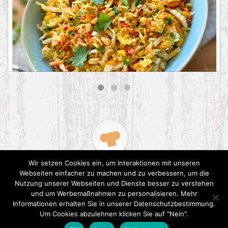
Asiatischer Chinakohl-Salat
Wir setzen Cookies ein, um Interaktionen mit unseren
Webseiten einfacher zu machen und zu verbessern, um die
Nutzung unserer Webseiten und Dienste besser zu verstehen
und um Werbemaßnahmen zu personalisieren. Mehr
Informationen erhalten Sie in unserer Datenschutzbestimmung.
2015 CookPress. All right reserved.
Datenschutz
Um Cookies abzulehnen klicken Sie auf "Nein".