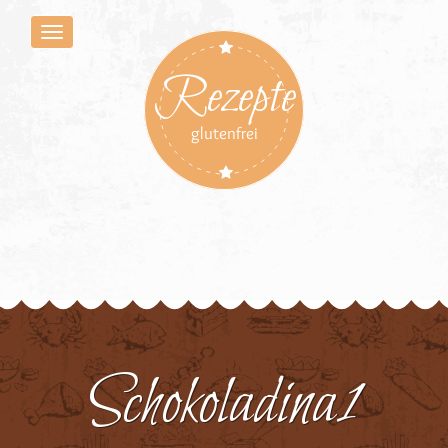
Rezepte
glutenfrei
Schokoladina1