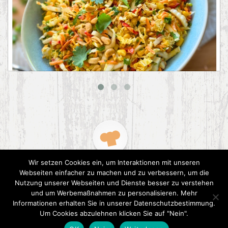
Asiatischer Chinakohl-Salat
Wir setzen Cookies ein, um Interaktionen mit unseren
Webseiten einfacher zu machen und zu verbessern, um die
Nutzung unserer Webseiten und Dienste besser zu verstehen
und um Werbemaßnahmen zu personalisieren. Mehr
Informationen erhalten Sie in unserer Datenschutzbestimmung.
2015 CookPress. All right reserved.
Datenschutz
Um Cookies abzulehnen klicken Sie auf "Nein".