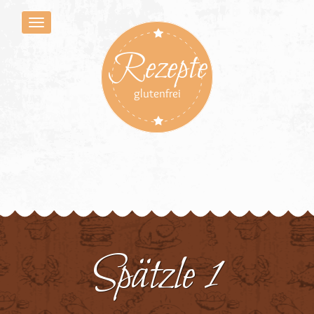
Rezepte
glutenfrei
Spätzle 1