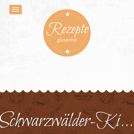
Rezepte
glutenfrei
Schwarzwälder-Kirsch-Herz 5