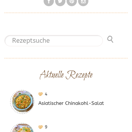
Aktuelle Rezepte
4
Asiatischer Chinakohl-Salat
9