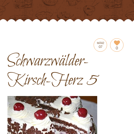
MÄRZ
07
0
Schwarzwälder-
Kirsch-Herz 5