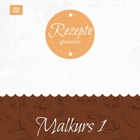
Rezepte
glutenfrei
Malkurs 1