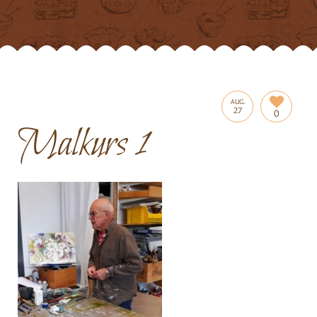
AUG.
27
0
Malkurs 1