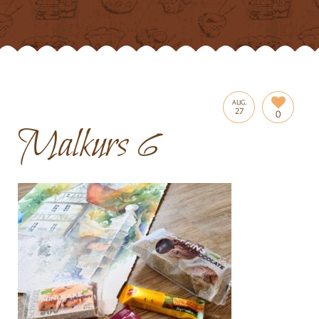
AUG.
27
0
Malkurs 6