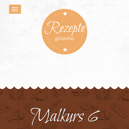
Rezepte
glutenfrei
Malkurs 6