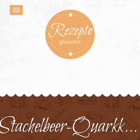
Rezepte
glutenfrei
Stachelbeer-Quarkkuchen 2