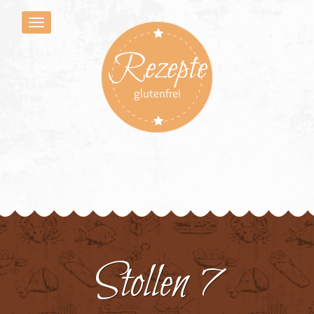
Rezepte
glutenfrei
Stollen 7