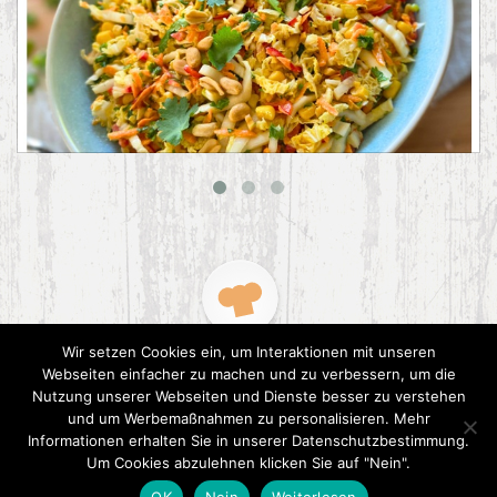
Asiatischer Chinakohl-Salat
Wir setzen Cookies ein, um Interaktionen mit unseren
Webseiten einfacher zu machen und zu verbessern, um die
Nutzung unserer Webseiten und Dienste besser zu verstehen
und um Werbemaßnahmen zu personalisieren. Mehr
Informationen erhalten Sie in unserer Datenschutzbestimmung.
2015 CookPress. All right reserved.
Datenschutz
Um Cookies abzulehnen klicken Sie auf "Nein".
OK
Nein
Weiterlesen