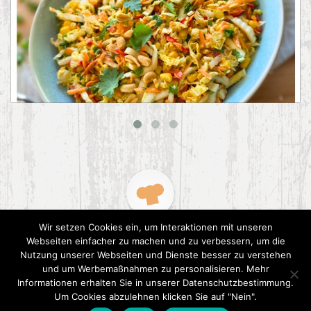
Asiatischer Chinakohl-Salat
Wir setzen Cookies ein, um Interaktionen mit unseren
Webseiten einfacher zu machen und zu verbessern, um die
Nutzung unserer Webseiten und Dienste besser zu verstehen
und um Werbemaßnahmen zu personalisieren. Mehr
Informationen erhalten Sie in unserer Datenschutzbestimmung.
2015 CookPress. All right reserved.
Datenschutz
Um Cookies abzulehnen klicken Sie auf "Nein".