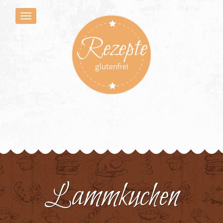
Rezepte
glutenfrei
Lammkuchen