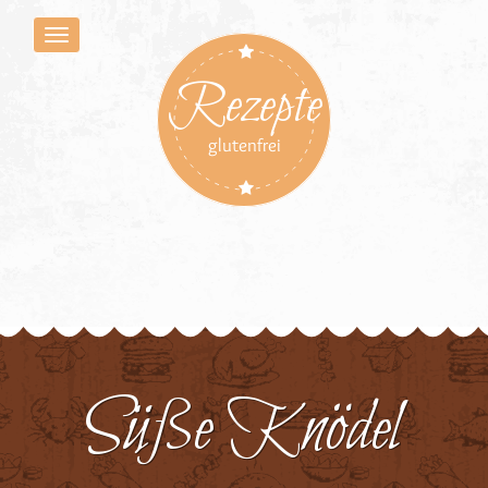
Rezepte
glutenfrei
Süße Knödel