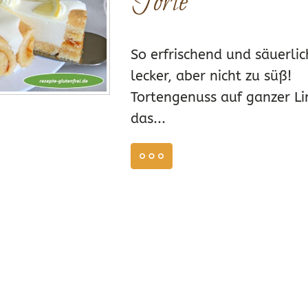
Torte
So erfrischend und säuerlic
lecker, aber nicht zu süß!
Tortengenuss auf ganzer Lin
017
das...
weiterlesen
48