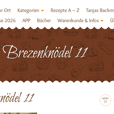
r Ort
Kategorien
Rezepte A – Z
Tanjas Backm
se 2026
APP
Bücher
Warenkunde & Infos
Ü
Brezenknödel 11
ödel 11
MÄRZ
15