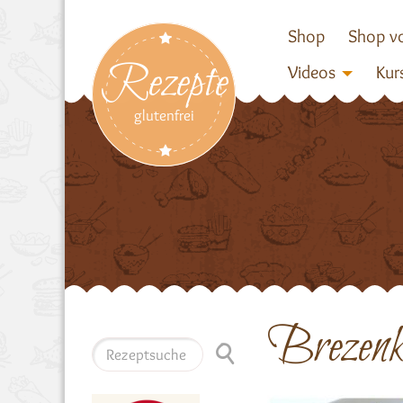
Shop
Shop vo
Rezepte
Videos
Kur
glutenfrei
Brezenkn