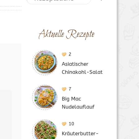
Aktuelle Rezepte
2
Asiatischer
Chinakohl-Salat
7
Big Mac
Nudelauflauf
10
Kräuterbutter-