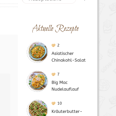
Aktuelle Rezepte
2
Asiatischer
Chinakohl-Salat
7
Big Mac
Nudelauflauf
10
Kräuterbutter-