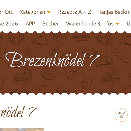
r Ort
Kategorien
Rezepte A – Z
Tanjas Backm
se 2026
APP
Bücher
Warenkunde & Infos
Ü
Brezenknödel 7
nödel 7
MÄRZ
15