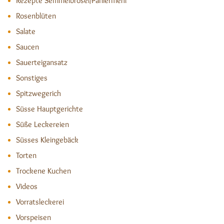
Rezepte Semmelbrösel/Paniermehl
Rosenblüten
Salate
Saucen
Sauerteigansatz
Sonstiges
Spitzwegerich
Süsse Hauptgerichte
Süße Leckereien
Süsses Kleingebäck
Torten
Trockene Kuchen
Videos
Vorratsleckerei
Vorspeisen