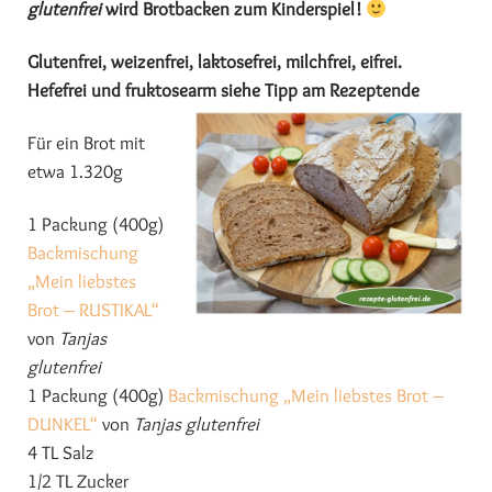
glutenfrei
wird Brotbacken zum Kinderspiel!
Glutenfrei, weizenfrei, laktosefrei, milchfrei, eifrei.
Hefefrei und fruktosearm siehe Tipp am Rezeptende
Für ein Brot mit
etwa 1.320g
1 Packung (400g)
Backmischung
„Mein liebstes
Brot – RUSTIKAL“
von
Tanjas
glutenfrei
1 Packung (400g)
Backmischung „Mein liebstes Brot –
DUNKEL“
von
Tanjas glutenfrei
4 TL Salz
1/2 TL Zucker