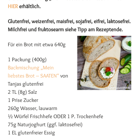
HIER
erhältlich.
Glutenfrei, weizenfrei, maisfrei, sojafrei, eifrei, laktosefrei.
Milchfrei und fruktosearm siehe Tipp am Rezeptende.
Für ein Brot mit etwa 640g
1 Packung (400g)
Backmischung „Mein
liebstes Brot – SAATEN“
von
Tanjas glutenfrei
2 TL (8g) Salz
1 Prise Zucker
260g Wasser, lauwarm
½ Würfel Frischhefe ODER 1 P. Trockenhefe
75g Naturjoghurt (ggf. laktosefrei)
1 EL glutenfreier Essig